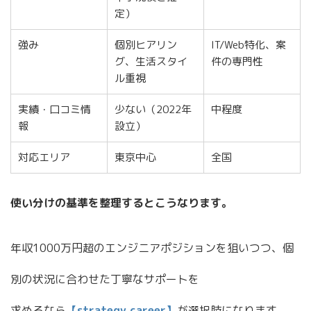
定）
強み
個別ヒアリン
IT/Web特化、案
グ、生活スタイ
件の専門性
ル重視
実績・口コミ情
少ない（2022年
中程度
報
設立）
対応エリア
東京中心
全国
使い分けの基準を整理するとこうなります。
年収1000万円超のエンジニアポジションを狙いつつ、個
別の状況に合わせた丁寧なサポートを
求めるなら
【strategy career】
が選択肢になります。