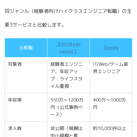
同ジャンル（経験者向けハイクラスエンジニア転職）の主
要3サービスと比較します。
【strategy
比較軸
Geekly
career】
対象者
経験者エンジニ
IT/Web/ゲーム業
ア、年収アッ
界エンジニア
プ・ライフスタ
イル重視
年収帯
550万〜1200万
400万〜1000万
円（公式事例ベ
円
ース）
求人数
非公開（規模は
約10,000件以上
中小規模と推