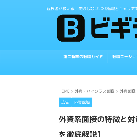
経験者が教える、失敗しない20代転職とキャリア
第二新卒の転職ガイド
転職エージェ
HOME
>
外資・ハイクラス転職
>
外資転職
広告
外資転職
外資系面接の特徴と対
を徹底解説】