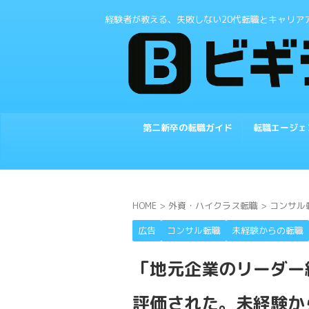
経験者が教える、失敗しない20代転職とキャリア
第二新卒の転職ガイド
転職エージェ
HOME
>
外資・ハイクラス転職
>
コンサル
広告
コンサル転職
未経験からの転職
「地元企業のリーダー
評価された。未経験か