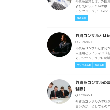
外資系企業とは、外国
より先に伝えたいのは
アクセンチュア・Google・M
外資転職
外資コンサルとは
2026/6/3
外資系コンサルとは何か
告運用とライティングを
でアクセンチュアに転職し
コンサル転職
外資転職
外資系コンサルの年
新版】
2026/6/1
外資系コンサルの年収
高いのか、そしてその