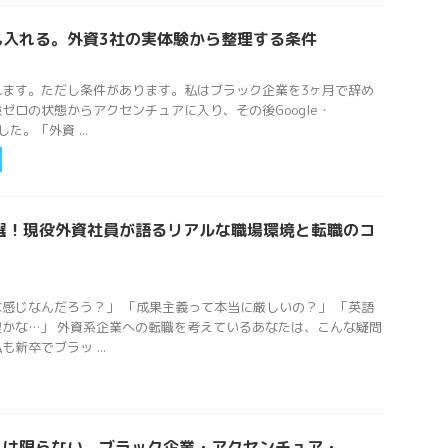
も入れる。外資3社の実体験から整理する条件
れます。ただし条件があります。私はブラック企業を3ヶ月で辞め
ゼロの状態からアクセンチュアに入り、その後Google・
した。「外資 ...
選！現役外資社員が語るリアルな職場環境と転職のコ
感じなんだろう？」 「成果主義って本当に厳しいの？」 「英語
かな…」 外資系企業への転職を考えているあなたは、こんな疑問
新卒でブラッ ...
とは限らない。ブラック企業・アクセンチュア・