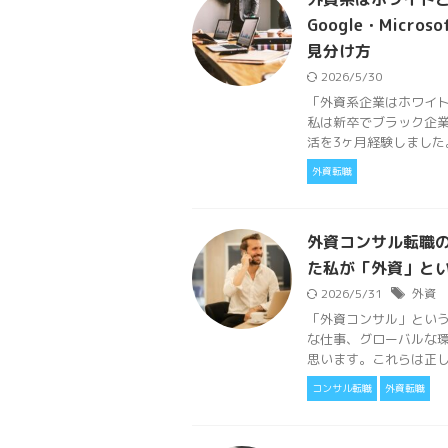
Google・Mic
見分け方
2026/5/30
「外資系企業はホワイト
私は新卒でブラック企業
活を3ヶ月経験しました。そ
外資転職
外資コンサル転職の
た私が「外資」と
2026/5/31
外資
「外資コンサル」という
な仕事、グローバルな
思います。これらは正しい
コンサル転職
外資転職