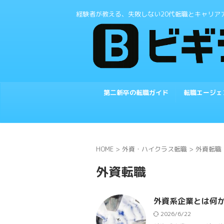
経験者が教える、失敗しない20代転職とキャリア
第二新卒の転職ガイド
転職エージェ
HOME
>
外資・ハイクラス転職
>
外資転職
外資転職
外資系企業とは何
2026/6/22