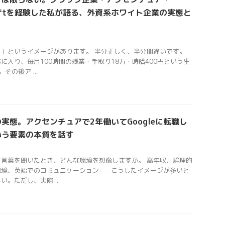
rosoftを経験した私が語る、外資系ホワイト企業の実態と
」というイメージがあります。 半分正しく、半分間違いです。
に入り、毎月100時間の残業・手取り18万・時給400円という生
の後ア ...
実態。アクセンチュアで2年働いてGoogleに転職し
いう要素の本質を話す
言葉を聞いたとき、どんな環境を想像しますか。 高年収、論理的
環境、英語でのコミュニケーション——こうしたイメージが多いと
。ただし、実際 ...