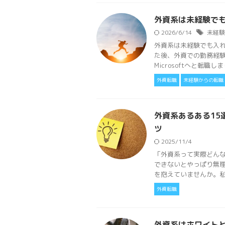
外資系は未経験で
2026/6/14
未経験
外資系は未経験でも入
た後、外資での勤務経験
Microsoftへと転職しま
外資転職
未経験からの転職
外資系あるある15
ツ
2025/11/4
「外資系って実際どんな
できないとやっぱり無理
を抱えていませんか。私も
外資転職
外資系はホワイト