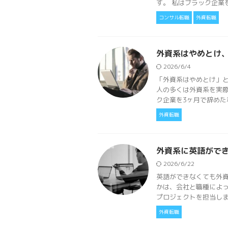
す。 私はブラック企業を3
コンサル転職
外資転職
外資系はやめとけ
2026/6/4
「外資系はやめとけ」
人の多くは外資系を実
ク企業を3ヶ月で辞めた私
外資転職
外資系に英語がで
2026/6/22
英語ができなくても外
かは、会社と職種によっ
プロジェクトを担当しまし
外資転職